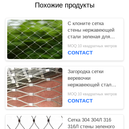
POLICY
Похожие продукты
С клоните сетка
стены нержавеющей
стали зеленая для
заводов
MOQ:10 квадратных метров
поддерживая/
CONTACT
загородки сада
Загородка сетки
веревочки
нержавеющей стали
метода рук для
MOQ:10 квадратных метров
зеленых системы
CONTACT
стены и взбираться
завода
Сетка 304 304Л 316
316Л стены зеленого