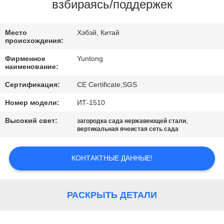
КАЧЕСТВА
взбираясь/поддержек
СВЯЖИТЕСЬ
Место
Хэбэй, Китай
происхождения:
МЫ
Фирменное
Yuntong
наименование:
НОВОСТИ
Сертификация:
CE Certificate,SGS
Номер модели:
ИТ-1510
СПРОСИТЕ
Высокий свет:
,
загородка сада нержавеющей стали
ЦИТАТУ
вертикальная ячеистая сеть сада
КОНТАКТНЫЕ ДАННЫЕ!
КАРТА
САЙТА
РАСКРЫТЬ ДЕТАЛИ
PRIVACY