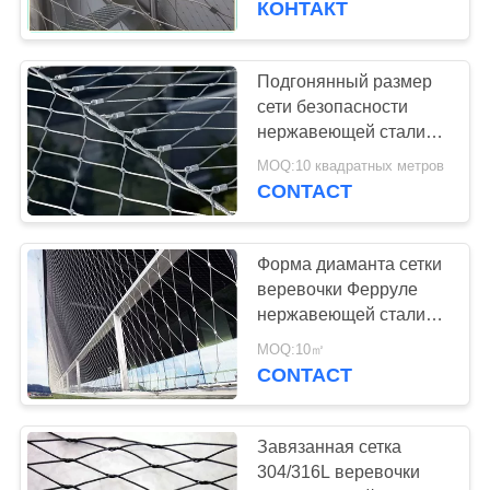
КОНТАКТ
1.2мм-3.2мм
21
зеленая сетка
Подгонянный размер
сети безопасности
стены
нержавеющей стали
Юнтонг/сети
MOQ:10 квадратных метров
безопасности фасада
CONTACT
здания
Форма диаманта сетки
12
веревочки Ферруле
Анти- сетка
нержавеющей стали
316 для строя
рюкзака
MOQ:10㎡
продукции
CONTACT
похищения
Завязанная сетка
304/316L веревочки