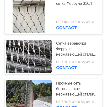
сетка Ферруле 316Л
драперы катушки
металла
USD 10.75-28.50 Square Meters MOQ:20 квадратных метров
CONTACT
Сетка веревочки
Ферруле
39
нержавеющей стали,
металлическая
высококачественная
USD 29.00-33.00 Square Meters MOQ:20 квадратных метров
сеть безопасности
CONTACT
ткань сетки
нержавеющей стали
Прочные сеть
безопасности
нержавеющей стали/
сетка безопасности
USD 29.00-33.00 Square Meters MOQ:10㎡
нержавеющей стали