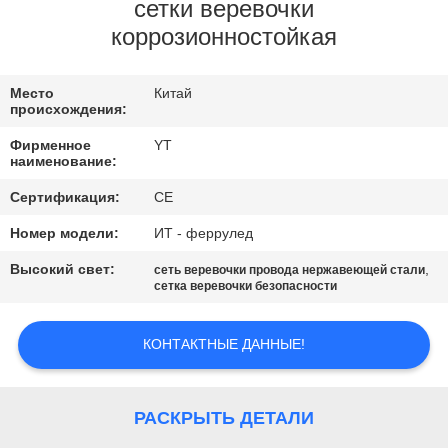
КАЧЕСТВА
сетки веревочки
коррозионностойкая
СВЯЖИТЕСЬ
Место
Китай
МЫ
происхождения:
Фирменное
YT
НОВОСТИ
наименование:
Сертификация:
CE
СПРОСИТЕ
Номер модели:
ИТ - феррулед
ЦИТАТУ
Высокий свет:
,
сеть веревочки провода нержавеющей стали
сетка веревочки безопасности
КАРТА
КОНТАКТНЫЕ ДАННЫЕ!
САЙТА
PRIVACY
РАСКРЫТЬ ДЕТАЛИ