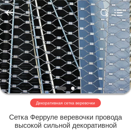
Anping
Yuntong
Metal
Mesh
Co.,
Ltd..
All
Rights
ДОМ
Reserved.
ПРОДУКТЫ
О
НАС
ПУТЕШЕСТВИЕ
ФАБРИКИ
Декоративная сетка веревочки
Сетка Ферруле веревочки провода
ПРОВЕРКА
высокой сильной декоративной