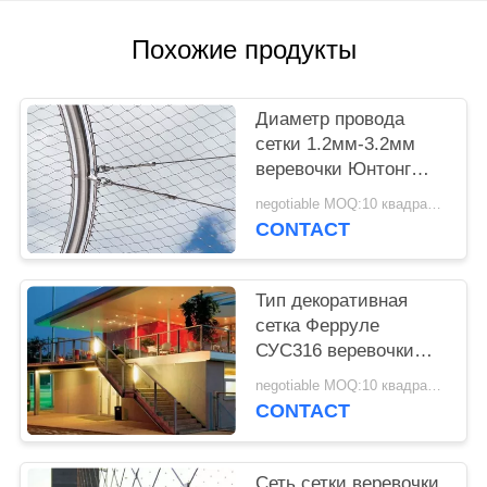
POLICY
Похожие продукты
Диаметр провода
сетки 1.2мм-3.2мм
веревочки Юнтонг
декоративный с
negotiable MOQ:10 квадратных метров
ровной поверхностью
CONTACT
Тип декоративная
сетка Ферруле
СУС316 веревочки
для ресторана или
negotiable MOQ:10 квадратных метров
торгового центра
CONTACT
гостиницы
Сеть сетки веревочки