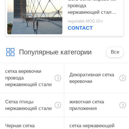
провода
нержавеющей стали
316, сетка веревочки
negotiable MOQ:10㎡
металла формы
CONTACT
диаманта
Популярные категории
Все
сетка веревочки
Декоративная сетка
провода
веревочки
нержавеющей стали
Сетка птицы
животная сетка
нержавеющей стали
приложения
Черная сетка
сетка нержавеющей