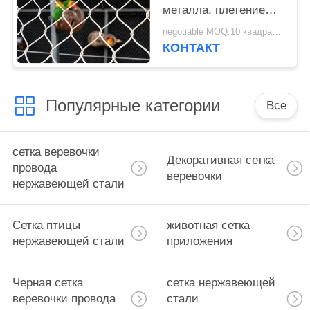
металла, плетение
птицы 1.2мм гибкой
negotiable MOQ:10 квадратных метров
сплетенное
КОНТАКТ
нержавеющей сталью
Популярные категории
Все
сетка веревочки
Декоративная сетка
провода
веревочки
нержавеющей стали
Сетка птицы
животная сетка
нержавеющей стали
приложения
Черная сетка
сетка нержавеющей
веревочки провода
стали