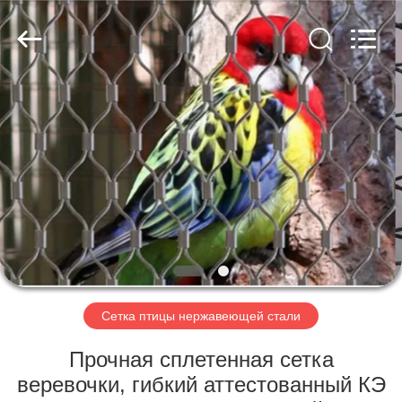
провода
нержавеющей
стали
поставщик.
Copyright
©
2018
-
ДОМ
2025
decorativeropemesh.com.
All
Rights
Reserved.
ПРОДУКТЫ
О
НАС
ПУТЕШЕСТВИЕ
ФАБРИКИ
Сетка птицы нержавеющей стали
Прочная сплетенная сетка
ПРОВЕРКА
веревочки, гибкий аттестованный КЭ