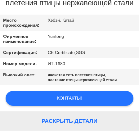
КАЧЕСТВА
плетения птицы нержавеющей стали
СВЯЖИТЕСЬ
Место
Хэбэй, Китай
происхождения:
МЫ
Фирменное
Yuntong
наименование:
СПРОСИТЕ
Сертификация:
CE Certificate,SGS
ЦИТАТУ
Номер модели:
ИТ-1680
Высокий свет:
,
ячеистая сеть плетения птицы
НОВОСТИ
плетение птицы нержавеющей стали
КОНТАКТЫ!
РАСКРЫТЬ ДЕТАЛИ