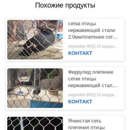
Похожие продукты
сетка птицы
нержавеющей стали
2.0мм/плетение сетки
Авяры с диаметром
negotiable MOQ:10 квадратных метров
провода 1.2мм-3.2мм
КОНТАКТ
Феррулед плетение
сетки птицы
нержавеющей стали
провода Авяры для
negotiable MOQ:10 квадратных метров
предохранения от
КОНТАКТ
посетителя
Ячеистая сеть
плетения птицы