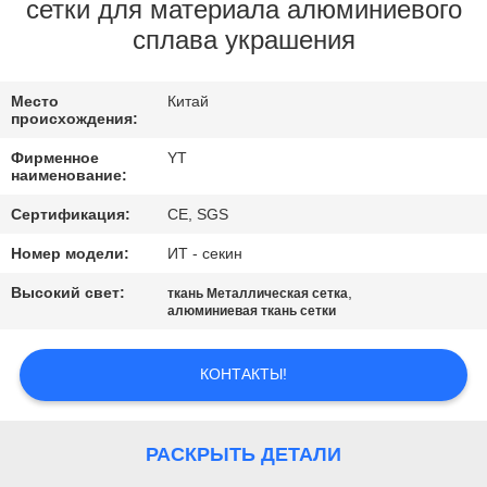
КАЧЕСТВА
сетки для материала алюминиевого
сплава украшения
СВЯЖИТЕСЬ
Место
Китай
МЫ
происхождения:
Фирменное
YT
НОВОСТИ
наименование:
Сертификация:
CE, SGS
СПРОСИТЕ
Номер модели:
ИТ - секин
ЦИТАТУ
Высокий свет:
,
ткань Металлическая сетка
алюминиевая ткань сетки
КАРТА
КОНТАКТЫ!
САЙТА
PRIVACY
РАСКРЫТЬ ДЕТАЛИ