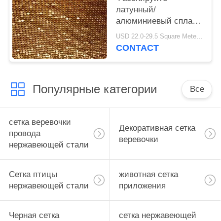
латунный/
алюминиевый сплав
металлическая ткань
USD 22.0-29.5 Square Meters MOQ:50 квадратных метров
Секин Колтх ткани
CONTACT
сетки
Популярные категории
Все
сетка веревочки
Декоративная сетка
провода
веревочки
нержавеющей стали
Сетка птицы
животная сетка
нержавеющей стали
приложения
Черная сетка
сетка нержавеющей