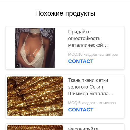
POLICY
Похожие продукты
Придайте
огнестойкость
металлической
чистке ткани сетки
MOQ:10 квадратных метров
легкой для платья
CONTACT
вечера/сумок
Ткань ткани сетки
золотого Секин
Шиммер металла
металлическая для
MOQ:5 квадратных метров
занавесов
CONTACT
рассекателя комнаты
Фасонируйте