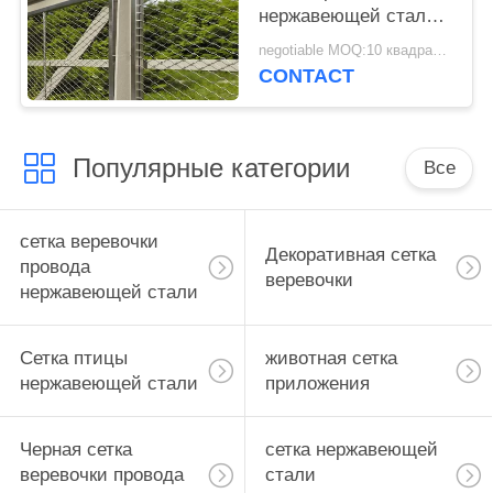
нержавеющей стали
для применения
negotiable MOQ:10 квадратных метров
панелей и перил
CONTACT
Инфилл
Популярные категории
Все
сетка веревочки
Декоративная сетка
провода
веревочки
нержавеющей стали
Сетка птицы
животная сетка
нержавеющей стали
приложения
Черная сетка
сетка нержавеющей
веревочки провода
стали