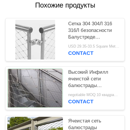
POLICY
Похожие продукты
Сетка 304 304Л 316
316Л безопасности
Балустреде
нержавеющей стали
USD 29.35-33.5 Square Meters MOQ:10 квадратных метров
для СГС/КЭ
CONTACT
Высокий Инфилл
ячеистой сети
балюстрады
стойкости для
negotiable MOQ:10 квадратных метров
крытой/на открытом
CONTACT
воздухе защиты
Ячеистая сеть
балюстрады