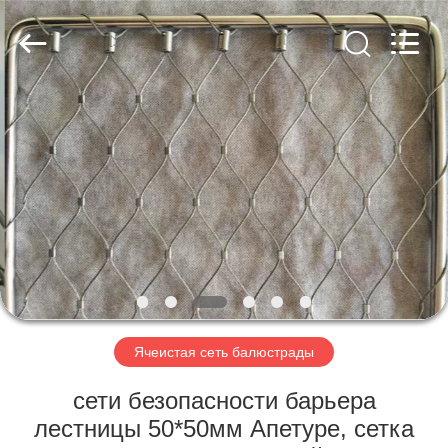
Anping
Yuntong
Metal
Mesh
Co.,
Ltd..
All
Rights
ДОМ
Reserved.
ПРОДУКТЫ
О
НАС
ПУТЕШЕСТВИЕ
ФАБРИКИ
Ячеистая сеть балюстрады
сети безопасности барьера
ПРОВЕРКА
лестницы 50*50мм Апетуре, сетка