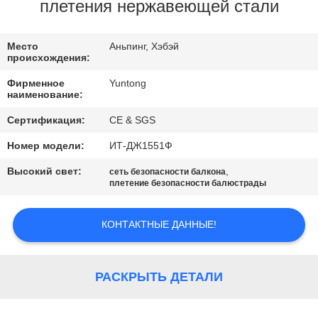
КАЧЕСТВА
плетения нержавеющей стали
СВЯЖИТЕСЬ
Место
Аньпинг, Хэбэй
происхождения:
МЫ
Фирменное
Yuntong
наименование:
НОВОСТИ
Сертификация:
CE & SGS
Номер модели:
ИТ-ДЖ1551Ф
СПРОСИТЕ
Высокий свет:
,
сеть безопасности балкона
ЦИТАТУ
плетение безопасности балюстрады
КОНТАКТНЫЕ ДАННЫЕ!
КАРТА
САЙТА
РАСКРЫТЬ ДЕТАЛИ
PRIVACY