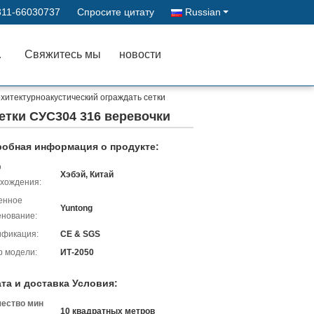
311-66030737
Спросите цитату
Russian
ства
Свяжитесь мы
новости
хитектурноакустический ограждать сетки
етки СУС304 316 веревочки
обная информация о продукте:
о
Хэбэй, Китай
хождения:
енное
Yuntong
нование:
ификация:
CE & SGS
 модели:
ИТ-2050
та и доставка Условия:
чество мин
10 квадратных метров