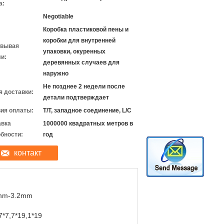
а:
Negotiable
Коробка пластиковой пены и
коробки для внутренней
овывая
упаковки, окуренных
и:
деревянных случаев для
наружно
Не позднее 2 недели после
 доставки:
детали подтверждает
ия оплаты:
T/T, западное соединение, L/C
авка
1000000 квадратных метров в
бности:
год
контакт
mm-3.2mm
7*7,7*19,1*19