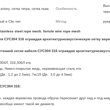
Выс
aviary, сетка тигра, сетка льва
Особенность:
чер
й и Clio тип
Метод:
рук
stainless steel rope mesh
,
ferrule wire rope mesh
еля СУС304 316 ограждая архитектурноакустическую сетку вер
етенной сетки кабеля СУС304 316 ограждая архитектурноакуст
04Л, 316,306Л етк.
дь, Никел-покрытая медь, нержавеющая сталь етк.
Дя.: 1,2 до 2.5мм), 7кс19 (Дя.: 3,0 до 4.0мм)
 СУС304 316
:
е, каждая веревочка провода обруча пересекает друг над и под каж
а вообще имеют такой же диаметр.