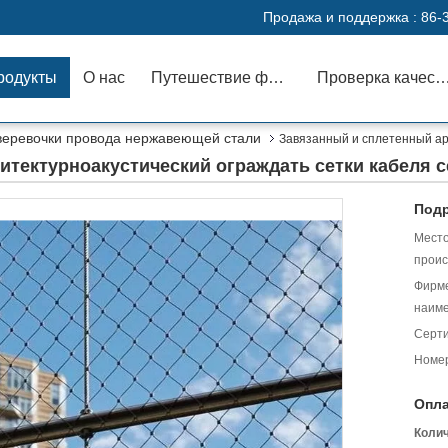
Продажа и поддержка :
86-
родукты
О нас
Путешествие фабрики
Проверка каче
 веревочки провода нержавеющей стали
Завязанный и сплетенный ар
итектурноакустический ограждать сетки кабеля с
Подр
Мест
проис
Фирм
наиме
Серт
Номер
Опла
Коли