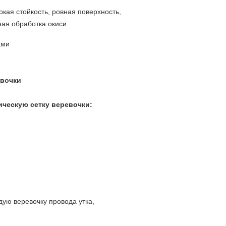
окая стойкость, ровная поверхность,
ная обработка окиси
ами
евочки
ическую сетку веревочки:
дую веревочку провода утка,