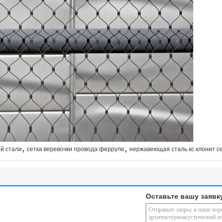
,
,
й стали
сетка веревочки провода ферруле
нержавеющая сталь кс клонит с
Оставьте вашу заявк