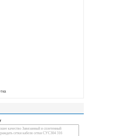
етка
у