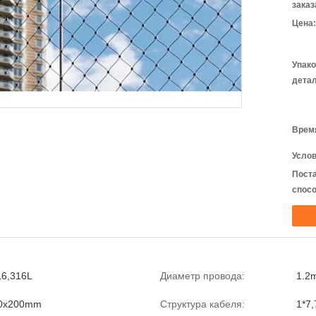
заказ
Цена:
Упак
детал
Время
Услов
Пост
спосо
16,316L
Диаметр провода:
1.2
00x200mm
Структура кабеля:
1*7,