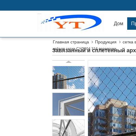
Дом
П
Главная страница
Продукция
сетка
кабеля сетки СУС304 316 веревочки
Завязанный и сплетенный арх