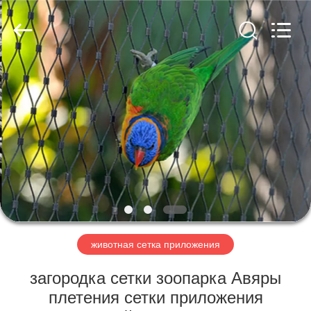
Anping
Yuntong
Metal
Mesh
Co.,
Ltd..
All
Rights
ДОМ
Reserved.
ПРОДУКТЫ
О
НАС
ПУТЕШЕСТВИЕ
ФАБРИКИ
животная сетка приложения
загородка сетки зоопарка Авяры
ПРОВЕРКА
плетения сетки приложения