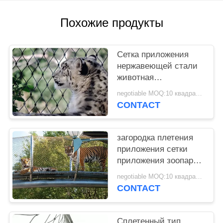
POLICY
Похожие продукты
Сетка приложения
нержавеющей стали
животная
коррозионностойкая
negotiable MOQ:10 квадратных метров
для клетки льва/тигра
CONTACT
загородка плетения
приложения сетки
приложения зоопарка
нержавеющей стали
negotiable MOQ:10 квадратных метров
1.2мм до 3.2мм
CONTACT
животная
Сплетенный тип