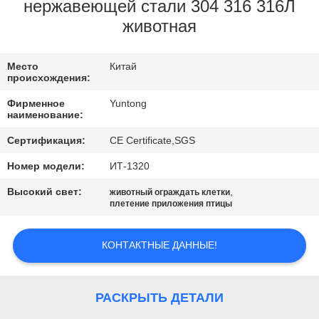
КАЧЕСТВА
нержавеющей стали 304 316 316Л
животная
СВЯЖИТЕСЬ
Место
Китай
МЫ
происхождения:
Фирменное
Yuntong
НОВОСТИ
наименование:
Сертификация:
CE Certificate,SGS
СПРОСИТЕ
Номер модели:
ИТ-1320
ЦИТАТУ
Высокий свет:
,
животный ограждать клетки
плетение приложения птицы
КАРТА
КОНТАКТНЫЕ ДАННЫЕ!
САЙТА
PRIVACY
РАСКРЫТЬ ДЕТАЛИ