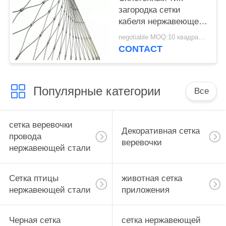
загородка сетки
кабеля нержавеющей
стали для клеток
negotiable MOQ:10 квадратных метров
приложения и
CONTACT
животного зоопарка
Популярные категории
Все
сетка веревочки
Декоративная сетка
провода
веревочки
нержавеющей стали
Сетка птицы
животная сетка
нержавеющей стали
приложения
Черная сетка
сетка нержавеющей