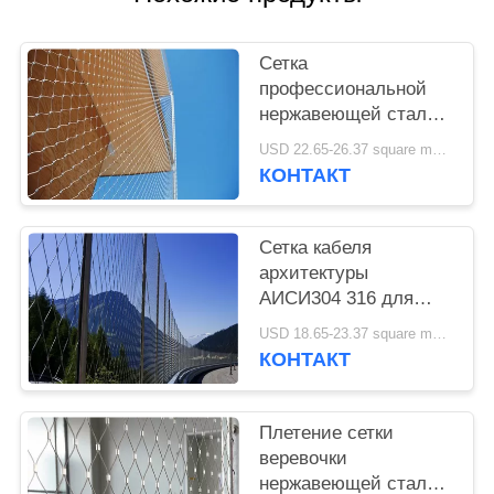
Сетка
профессиональной
нержавеющей стали
архитектурноакустическая
USD 22.65-26.37 square meters MOQ:10 квадратных метров
коррозионностойкая
КОНТАКТ
для фасадов здания
3Д
Сетка кабеля
архитектуры
АИСИ304 316 для
строя фасада и анти-
USD 18.65-23.37 square meters MOQ:10 квадратных метров
сетки падения
КОНТАКТ
Плетение сетки
веревочки
нержавеющей стали