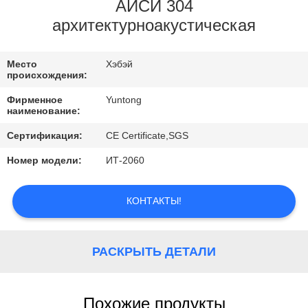
КАЧЕСТВА
АИСИ 304
архитектурноакустическая
СВЯЖИТЕСЬ
Место
Хэбэй
МЫ
происхождения:
Фирменное
Yuntong
СПРОСИТЕ
наименование:
ЦИТАТУ
Сертификация:
CE Certificate,SGS
Номер модели:
ИТ-2060
НОВОСТИ
КОНТАКТЫ!
РАСКРЫТЬ ДЕТАЛИ
Похожие продукты