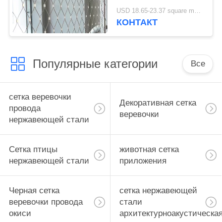
316, тип
USD 18.65-23.37 square meters MOQ:10㎡
архитектурноакустическая
КОНТАКТ
сетка Ферруле
веревочки провода
Популярные категории
Все
сетка веревочки
Декоративная сетка
провода
веревочки
нержавеющей стали
Сетка птицы
животная сетка
нержавеющей стали
приложения
Черная сетка
сетка нержавеющей
веревочки провода
стали
окиси
архитектурноакустическа