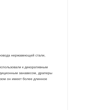
провода нержавеющей стали,
 использовали к декоративным
адиционным занавесом, драперы
азом он имеет более длинное