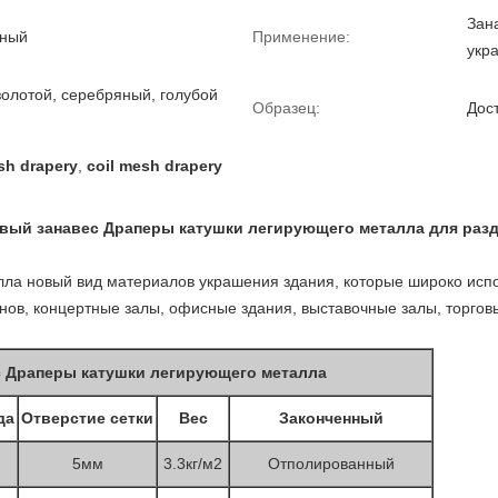
Зан
нный
Применение:
укр
золотой, серебряный, голубой
Образец:
Дос
sh drapery
,
coil mesh drapery
ый занавес Драперы катушки легирующего металла для раз
лла новый вид материалов украшения здания, которые широко испо
онов, концертные залы, офисные здания, выставочные залы, торгов
 Драперы катушки легирующего металла
да
Отверстие сетки
Вес
Законченный
5мм
3.3кг/м2
Отполированный