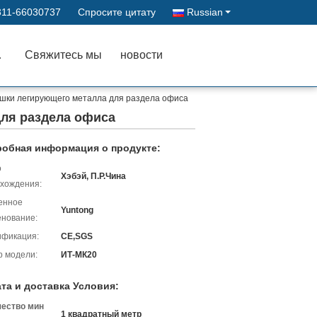
311-66030737
Спросите цитату
Russian
ства
Свяжитесь мы
новости
шки легирующего металла для раздела офиса
ля раздела офиса
обная информация о продукте:
о
Хэбэй, П.Р.Чина
хождения:
енное
Yuntong
нование:
ификация:
CE,SGS
 модели:
ИТ-МК20
та и доставка Условия:
чество мин
1 квадратный метр