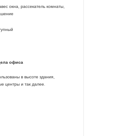
авес окна, рассекатель комнаты,
ашение
тупный
дела офиса
льзованы в высоте здания,
ые центры и так далее.