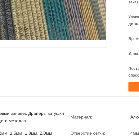
заказ
Упак
детал
Время
Услов
Пост
спосо
вый занавес Драперы катушки
Материал:
Алю
его металла
2мм, 1.5мм, 1.8мм, 2.0мм
Отверстие сетки:
4мм