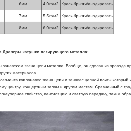
6мм
4.0кг/м2
Краск-брызги/анодировать
7мм
5.5кг/м2
Краск-брызги/анодировать
8мм
6.0кг/м2
Краск-брызги/анодировать
а Драперы катушки легирующего металла:
н занавесом звена цепи металла. Вообще, он сделан из провода 
ругих материалов.
сегмента как занавес звена цепи и занавес цепной почты который
ому центру, концертным залам и другим местам. Сравненный с тр
огнеупорное свойство, вентиляцию и светлую передачу, таким обр