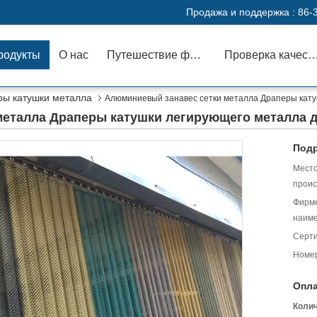
Продажа и поддержка :
86-
родукты
О нас
Путешествие фабрики
Проверка каче
ры катушки металла
Алюминиевый занавес сетки металла Драперы кату
еталла Драперы катушки легирующего металла д
Подр
Мест
проис
Фирм
наиме
Серт
Номер
Опла
Коли