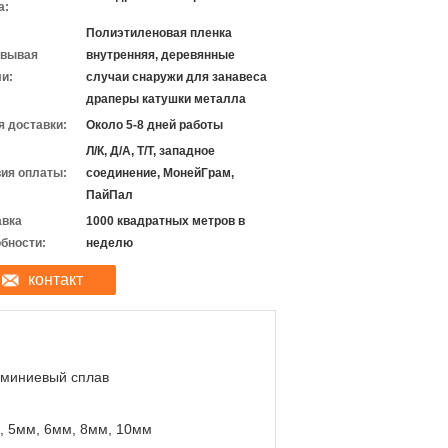
а:
Полиэтиленовая пленка
овывая
внутренняя, деревянные
и:
случаи снаружи для занавеса
драперы катушки металла
 доставки:
Около 5-8 дней работы
Л/К, Д/А, Т/Т, западное
ия оплаты:
соединение, МонейГрам,
ПайПал
авка
1000 квадратных метров в
бности:
неделю
контакт
миниевый сплав
, 5мм, 6мм, 8мм, 10мм