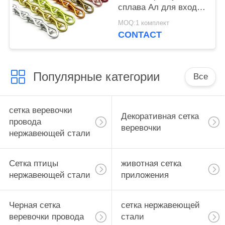
сплава Ал для входов
для того чтобы
MOQ:1 комплект
держать вне
CONTACT
насекомое
Популярные категории
Все
сетка веревочки
Декоративная сетка
провода
веревочки
нержавеющей стали
Сетка птицы
животная сетка
нержавеющей стали
приложения
Черная сетка
сетка нержавеющей
веревочки провода
стали