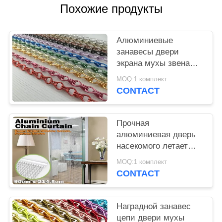
POLICY
Похожие продукты
Алюминиевые
занавесы двери
экрана мухы звена
цепи и насекомого
MOQ:1 комплект
цепи 1.6мм 1.8мм
CONTACT
2.0мм
Прочная
алюминиевая дверь
насекомого летает
занавес экрана
MOQ:1 комплект
цепной для
CONTACT
украшения дома
Наградной занавес
цепи двери мухы