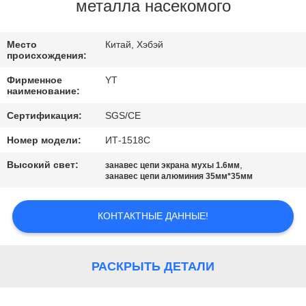
КАЧЕСТВА
металла насекомого
СВЯЖИТЕСЬ
Место
Китай, Хэбэй
происхождения:
МЫ
Фирменное
YT
наименование:
НОВОСТИ
Сертификация:
SGS/CE
Номер модели:
ИТ-1518С
СПРОСИТЕ
Высокий свет:
,
занавес цепи экрана мухы 1.6мм
ЦИТАТУ
занавес цепи алюминия 35мм*35мм
КОНТАКТНЫЕ ДАННЫЕ!
КАРТА
САЙТА
РАСКРЫТЬ ДЕТАЛИ
PRIVACY