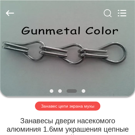
Anping
Yuntong
Metal
Mesh
Co.,
Ltd..
All
Rights
ДОМ
Reserved.
ПРОДУКТЫ
О
НАС
ПУТЕШЕСТВИЕ
ФАБРИКИ
Занавес цепи экрана мухы
Занавесы двери насекомого
ПРОВЕРКА
алюминия 1.6мм украшения цепные