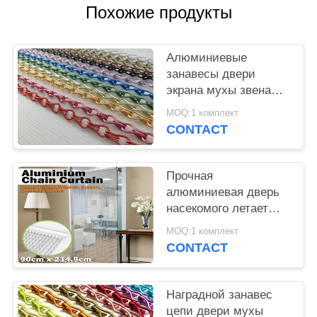
POLICY
Похожие продукты
Алюминиевые
занавесы двери
экрана мухы звена
цепи и насекомого
MOQ:1 комплект
цепи 1.6мм 1.8мм
CONTACT
2.0мм
Прочная
алюминиевая дверь
насекомого летает
занавес экрана
MOQ:1 комплект
цепной для
CONTACT
украшения дома
Наградной занавес
цепи двери мухы