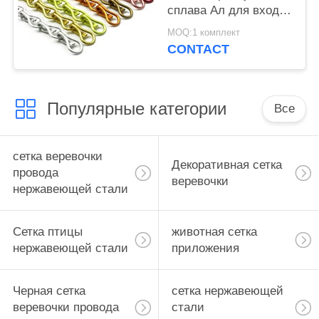
сплава Ал для входов
для того чтобы
MOQ:1 комплект
держать вне
CONTACT
насекомое
Популярные категории
Все
сетка веревочки
Декоративная сетка
провода
веревочки
нержавеющей стали
Сетка птицы
животная сетка
нержавеющей стали
приложения
Черная сетка
сетка нержавеющей
веревочки провода
стали