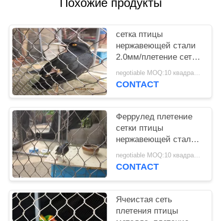
POLICY
Похожие продукты
сетка птицы
нержавеющей стали
2.0мм/плетение сетки
Авяры с диаметром
negotiable MOQ:10 квадратных метров
провода 1.2мм-3.2мм
CONTACT
Феррулед плетение
сетки птицы
нержавеющей стали
провода Авяры для
negotiable MOQ:10 квадратных метров
предохранения от
CONTACT
посетителя
Ячеистая сеть
плетения птицы