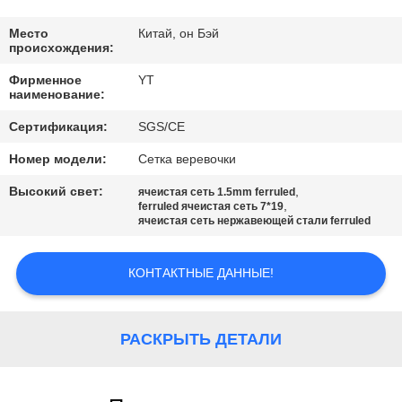
КАЧЕСТВА
Место
Китай, он Бэй
происхождения:
СВЯЖИТЕСЬ
Фирменное
YT
МЫ
наименование:
Сертификация:
SGS/CE
НОВОСТИ
Номер модели:
Сетка веревочки
Высокий свет:
,
ячеистая сеть 1.5mm ferruled
СПРОСИТЕ
,
ferruled ячеистая сеть 7*19
ячеистая сеть нержавеющей стали ferruled
ЦИТАТУ
КОНТАКТНЫЕ ДАННЫЕ!
КАРТА
САЙТА
РАСКРЫТЬ ДЕТАЛИ
PRIVACY