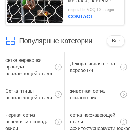
металла, плетение
птицы 1.2мм гибкой
negotiable MOQ:10 квадратных метров
сплетенное
CONTACT
нержавеющей сталью
Популярные категории
Все
сетка веревочки
Декоративная сетка
провода
веревочки
нержавеющей стали
Сетка птицы
животная сетка
нержавеющей стали
приложения
Черная сетка
сетка нержавеющей
веревочки провода
стали
окиси
архитектурноакустическа