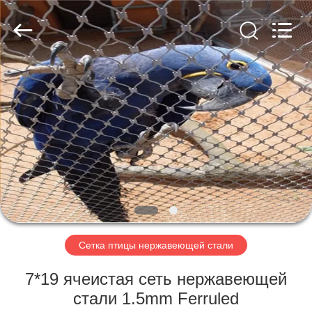
Anping
Yuntong
Metal
Mesh
Co.,
Ltd..
All
Rights
ДОМ
Reserved.
ПРОДУКТЫ
О
НАС
ПУТЕШЕСТВИЕ
ФАБРИКИ
Сетка птицы нержавеющей стали
7*19 ячеистая сеть нержавеющей
ПРОВЕРКА
стали 1.5mm Ferruled