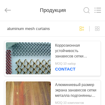
Anping
Yuntong
Metal
Продукция
Mesh
Co.,
Ltd..
All
Rights
ДОМ
Reserved.
aluminum mesh curtains
ПРОДУКТЫ
Коррозионная
устойчивость
О
занавесов сетки
НАС
металла звена цепи с
MOQ:10 набор
подгонянными длиной/
CONTACT
шириной
ПУТЕШЕСТВИЕ
ФАБРИКИ
Алюминиевый размер
экрана занавесов сетки
металла подгонянный
ПРОВЕРКА
для гостиницы и
MOQ:10 комплектов