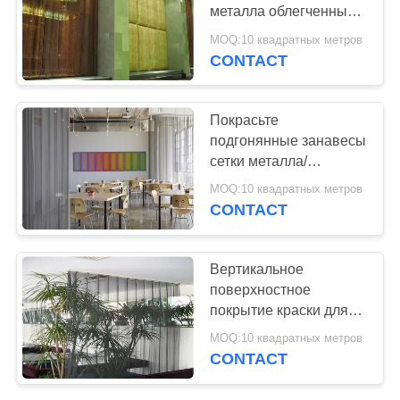
POLICY
металла облегченные
для гостиницы/золота/
MOQ:10 квадратных метров
пушечного металла
CONTACT
лобби
Покрасьте
подгонянные занавесы
сетки металла/
Драперы катушки
MOQ:10 квадратных метров
металла с диаметром
CONTACT
1.0мм до 2.0мм
Вертикальное
поверхностное
покрытие краски для
пульверизатора
MOQ:10 квадратных метров
занавесов сетки
CONTACT
металла смертной
казни через повешение