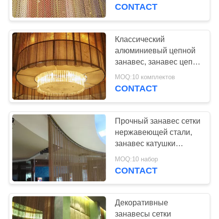
КАЧЕСТВА
ресторана
CONTACT
СВЯЖИТЕСЬ
Классический
МЫ
алюминиевый цепной
занавес, занавес цепи
экрана мухы для
НОВОСТИ
MOQ:10 комплектов
крытого украшения
CONTACT
СПРОСИТЕ
Прочный занавес сетки
ЦИТАТУ
нержавеющей стали,
занавес катушки
каскада для
КАРТА
MOQ:10 набор
конференц-зала
CONTACT
САЙТА
PRIVACY
Декоративные
занавесы сетки