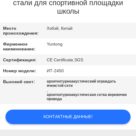
КАЧЕСТВА
стали для спортивной площадки
школы
СВЯЖИТЕСЬ
Место
Хэбэй, Китай
МЫ
происхождения:
Фирменное
Yuntong
НОВОСТИ
наименование:
Сертификация:
CE Certificate,SGS
СПРОСИТЕ
Номер модели:
ИТ-2450
ЦИТАТУ
Высокий свет:
архитектурноакустический ограждать
ячеистой сети
,
архитектурноакустическая сетка веревочки
КАРТА
провода
САЙТА
КОНТАКТНЫЕ ДАННЫЕ!
PRIVACY