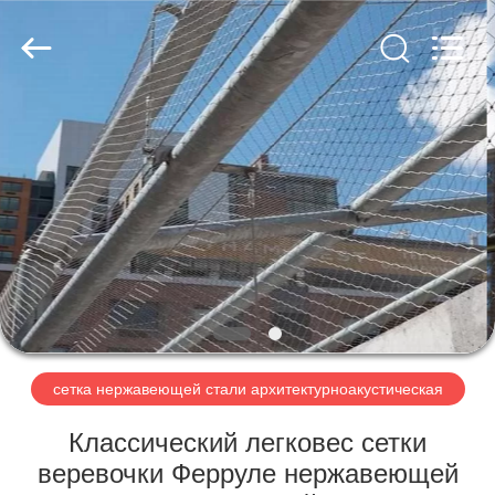
Anping
Yuntong
Metal
Mesh
Co.,
Ltd..
All
Rights
ДОМ
Reserved.
ПРОДУКТЫ
О
НАС
ПУТЕШЕСТВИЕ
ФАБРИКИ
сетка нержавеющей стали архитектурноакустическая
Классический легковес сетки
ПРОВЕРКА
веревочки Ферруле нержавеющей