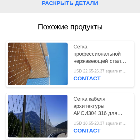
POLICY
РАСКРЫТЬ ДЕТАЛИ
Похожие продукты
Сетка
профессиональной
нержавеющей стали
архитектурноакустическая
USD 22.65-26.37 square meters MOQ:10 квадратных метров
коррозионностойкая
CONTACT
для фасадов здания
3Д
Сетка кабеля
архитектуры
АИСИ304 316 для
строя фасада и анти-
USD 18.65-23.37 square meters MOQ:10 квадратных метров
сетки падения
CONTACT