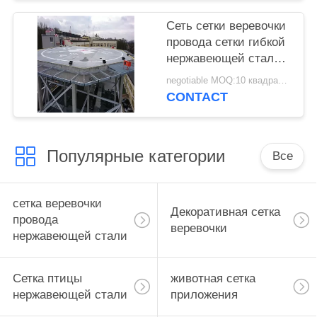
Сеть сетки веревочки
провода сетки гибкой
нержавеющей стали
316 АИСИ 304
negotiable MOQ:10 квадратных метров
архитектурноакустическая
CONTACT
Популярные категории
Все
сетка веревочки
Декоративная сетка
провода
веревочки
нержавеющей стали
Сетка птицы
животная сетка
нержавеющей стали
приложения