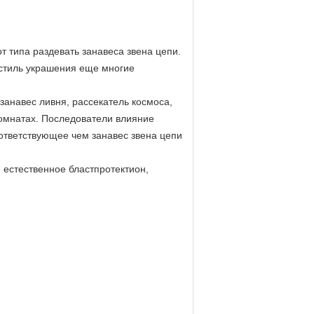
т типа раздевать занавеса звена цепи. 
стиль украшения еще многие 
анавес ливня, рассекатель космоса, 
омнатах. Последователи влияние 
ответствующее чем занавес звена цепи 
 естественное бластпротектион, 