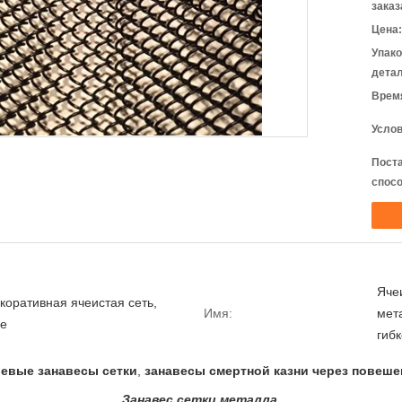
заказ
Цена:
Упак
детал
Время
Услов
Пост
спосо
Яче
коративная ячеистая сеть,
Имя:
мет
е
гиб
евые занавесы сетки
,
занавесы смертной казни через повеш
Занавес сетки металла